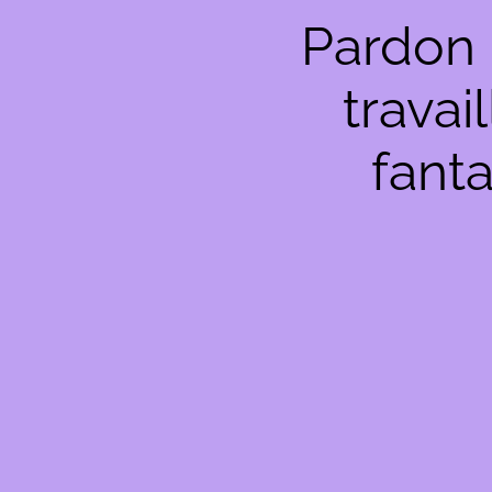
Pardon 
travai
fanta