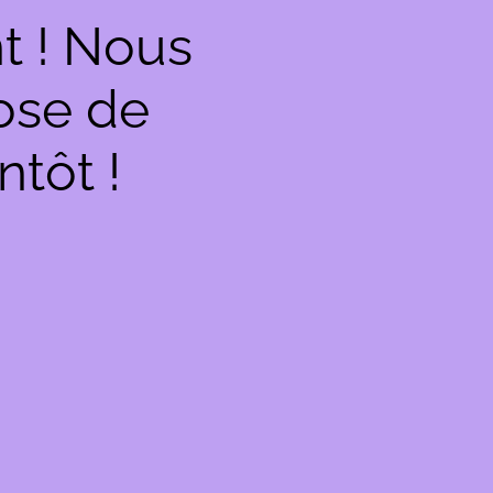
t ! Nous
hose de
ntôt !