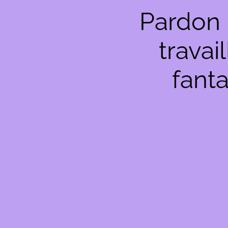
Pardon 
travai
fanta