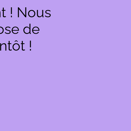
t ! Nous
hose de
ntôt !