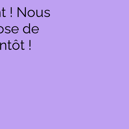
t ! Nous
hose de
ntôt !