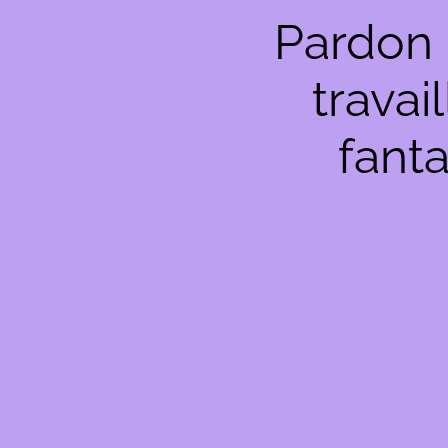
Pardon 
travai
fanta