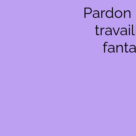
Pardon 
travai
fanta