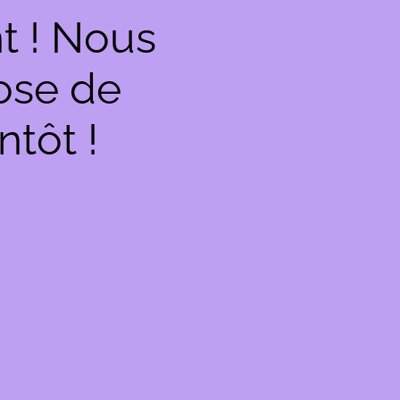
t ! Nous
hose de
ntôt !